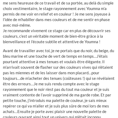
me sens heureuse de ce travail et de sa portée, au delà du simple
choix vestimentaire, le stage rayonnement avec Youmna m’a
permis de me voir en relief et en couleur ! Je me sens joyeuse à
l’idée de m’habiller dans mes couleurs et de me sentir en phase
avec moi-même.
Je recommande vivement ce stage car en plus de découvrir ses
couleurs, c’est un véritable moment de bien-être grâce à la
bienveillance et l’écoute subtile et attentive de Youmna !
Avant de travailler avec toi, je ne portais que du noir, du beige, du
bleu marine et une touche de vert de temps en temps…J’étais
pourtant attentive à mes tenues et voulais être élégante. Il
m’arrivait souvent de flasher sur des couleurs vives qui n’étaient
pas les miennes et de les laisser dans mon placard…pour
toujours…de m’acheter des tenues (coûteuses !) qui se révélaient
être des erreurs…Je me suis rendu compte avec le stage
rayonnement que le noir n’est pas du tout ma couleur et je suis
vraiment contente de l’avoir supprimé de ma garde robe. Et par
petite touche, j’introduis ma palette de couleur, je sais mieux
repérer ce qui va m’aller et je suis plus sûre de moi lors de mes
achats…Ensuite je porte avec plaisir une nouvelle palette de
couleurs ouvrant ainsi tout un univers qui m’était inconnu