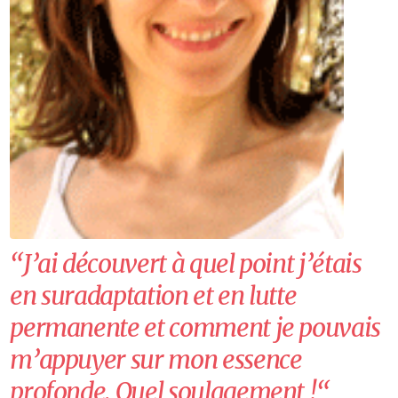
“J’ai découvert à quel point j’étais
en suradaptation et en lutte
permanente et comment je pouvais
m’appuyer sur mon essence
profonde. Quel soulagement !“