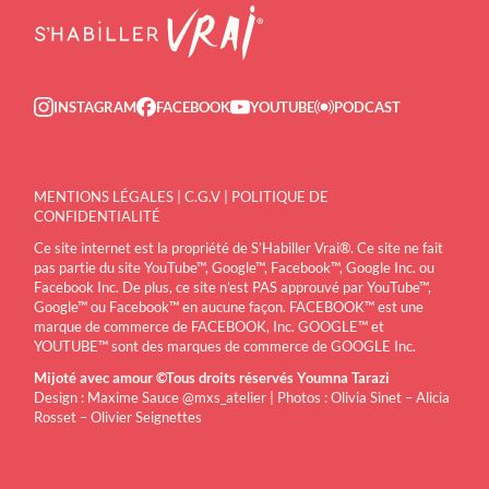
INSTAGRAM
FACEBOOK
YOUTUBE
PODCAST
MENTIONS LÉGALES
|
C.G.V
|
POLITIQUE DE
CONFIDENTIALITÉ
Ce site internet est la propriété de S’Habiller Vrai®. Ce site ne fait
pas partie du site YouTube™, Google™, Facebook™, Google Inc. ou
Facebook Inc. De plus, ce site n’est PAS approuvé par YouTube™,
Google™ ou Facebook™ en aucune façon. FACEBOOK™ est une
marque de commerce de FACEBOOK, Inc. GOOGLE™ et
YOUTUBE™ sont des marques de commerce de GOOGLE Inc.
Mijoté avec amour ©Tous droits réservés Youmna Tarazi
Design : Maxime Sauce
@mxs_atelier
| Photos : Olivia Sinet – Alicia
Rosset – Olivier Seignettes